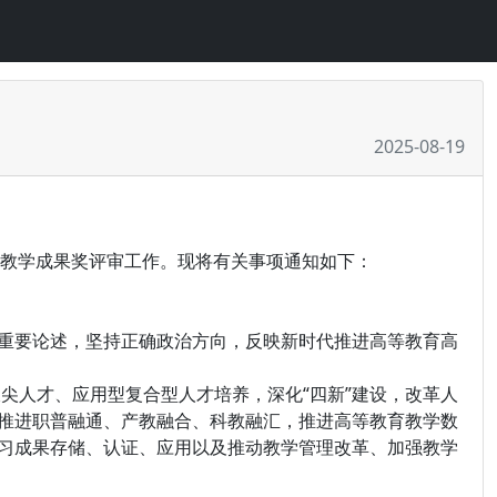
2025-08-19
本科教学成果奖评审工作。现将有关事项通知如下：
重要论述，坚持正确政治方向，反映新时代推进高等教育高
拔尖人才、应用型复合型人才培养，深化“四新”建设，改革人
推进职普融通、产教融合、科教融汇，推进高等教育教学数
习成果存储、认证、应用以及推动教学管理改革、加强教学