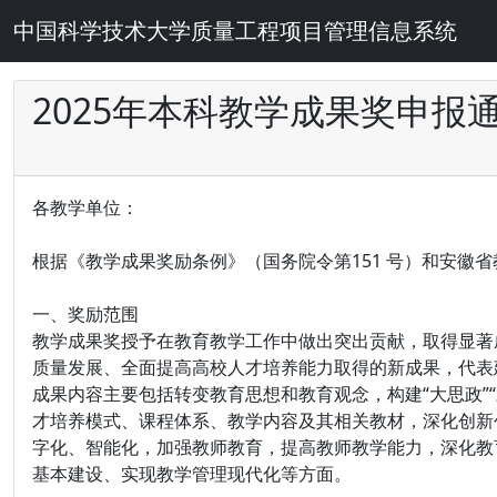
中国科学技术大学质量工程项目管理信息系统
2025年本科教学成果奖申报
各教学单位：
根据《教学成果奖励条例》（国务院令第151 号）和安徽
一、奖励范围
教学成果奖授予在教育教学工作中做出突出贡献，取得显著
质量发展、全面提高高校人才培养能力取得的新成果，代表
成果内容主要包括转变教育思想和教育观念，构建“大思政”
才培养模式、课程体系、教学内容及其相关教材，深化创新
字化、智能化，加强教师教育，提高教师教学能力，深化教
基本建设、实现教学管理现代化等方面。